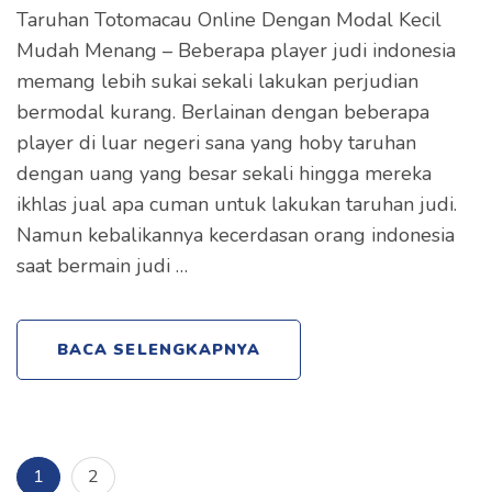
Taruhan Totomacau Online Dengan Modal Kecil
Mudah Menang – Beberapa player judi indonesia
memang lebih sukai sekali lakukan perjudian
bermodal kurang. Berlainan dengan beberapa
player di luar negeri sana yang hoby taruhan
dengan uang yang besar sekali hingga mereka
ikhlas jual apa cuman untuk lakukan taruhan judi.
Namun kebalikannya kecerdasan orang indonesia
saat bermain judi …
BACA SELENGKAPNYA
Paginasi
Halaman
Halaman
1
2