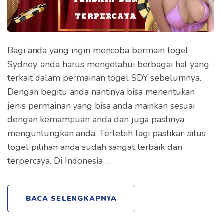
Bagi anda yang ingin mencoba bermain togel
Sydney, anda harus mengetahui berbagai hal yang
terkait dalam permainan togel SDY sebelumnya.
Dengan begitu anda nantinya bisa menentukan
jenis permainan yang bisa anda mainkan sesuai
dengan kemampuan anda dan juga pastinya
menguntungkan anda. Terlebih lagi pastikan situs
togel pilihan anda sudah sangat terbaik dan
terpercaya. Di Indonesia …
BACA SELENGKAPNYA