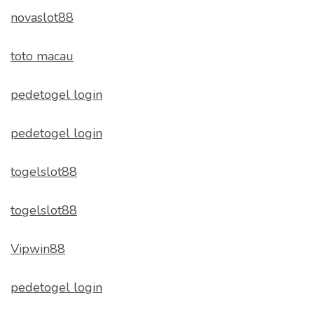
novaslot88
toto macau
pedetogel login
pedetogel login
togelslot88
togelslot88
Vipwin88
pedetogel login