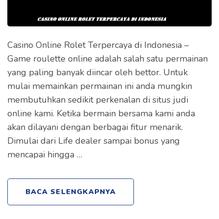
Casino Online Rolet Terpercaya di Indonesia –
Game roulette online adalah salah satu permainan
yang paling banyak diincar oleh bettor. Untuk
mulai memainkan permainan ini anda mungkin
membutuhkan sedikit perkenalan di situs judi
online kami. Ketika bermain bersama kami anda
akan dilayani dengan berbagai fitur menarik.
Dimulai dari Life dealer sampai bonus yang
mencapai hingga …
BACA SELENGKAPNYA