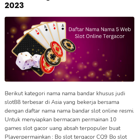
2023
Berikut kategori nama nama bandar khusus judi
slot88 terbesar di Asia yang bekerja bersama
dengan daftar nama nama bandar slot online resmi.
Untuk menyiapkan bermacam permainan 10
games slot gacor uang absah terpopuler buat
Playerpermainkan : Bo slot tergacor CQ9 Bo slot