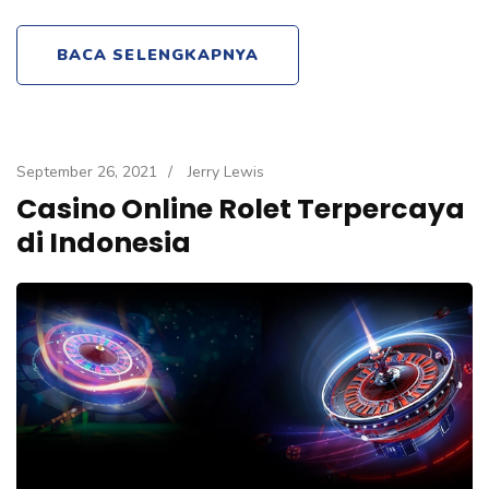
BACA SELENGKAPNYA
September 26, 2021
/
Jerry Lewis
Casino Online Rolet Terpercaya
di Indonesia