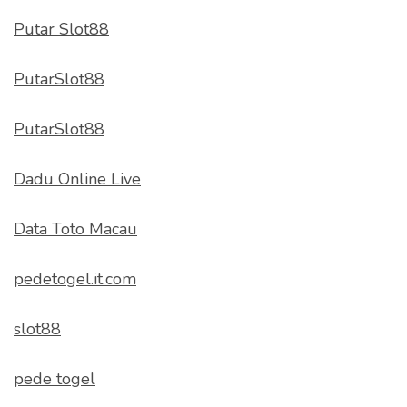
Putar Slot88
PutarSlot88
PutarSlot88
Dadu Online Live
Data Toto Macau
pedetogel.it.com
slot88
pede togel