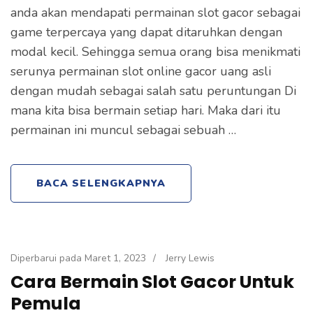
anda akan mendapati permainan slot gacor sebagai
game terpercaya yang dapat ditaruhkan dengan
modal kecil. Sehingga semua orang bisa menikmati
serunya permainan slot online gacor uang asli
dengan mudah sebagai salah satu peruntungan Di
mana kita bisa bermain setiap hari. Maka dari itu
permainan ini muncul sebagai sebuah …
BACA SELENGKAPNYA
Diperbarui pada
Maret 1, 2023
/
Jerry Lewis
Cara Bermain Slot Gacor Untuk
Pemula