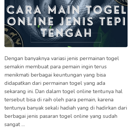
Dengan banyaknya variasi jenis permainan togel
semakin membuat para pemain ingin terus
menikmati berbagai keuntungan yang bisa
didapatkan dari permainan togel yang ada
sekarang ini. Dan dalam togel online tentunya hal
tersebut bisa di raih oleh para pemain, karena
tentunya banyak sekali hadiah yang di hadirkan dari
berbagai jenis pasaran togel online yang sudah
sangat …