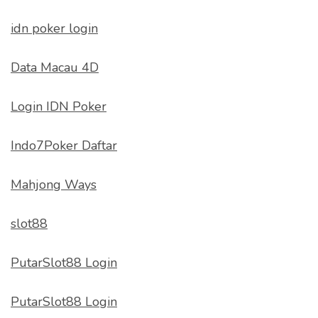
idn poker login
Data Macau 4D
Login IDN Poker
Indo7Poker Daftar
Mahjong Ways
slot88
PutarSlot88 Login
PutarSlot88 Login