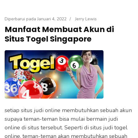
Diperbarui pada
Januari 4, 2022
/
Jerry Lewis
Manfaat Membuat Akun di
Situs Togel Singapore
setiap situs judi online membutuhkan sebuah akun
supaya teman-teman bisa mulai bermain judi
online di situs tersebut. Seperti di situs judi togel
online, teman-teman akan membutuhkan sebuah