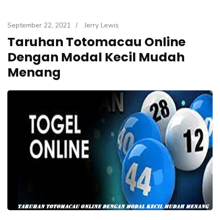
September 22, 2021
/
Jerry Lewis
Taruhan Totomacau Online
Dengan Modal Kecil Mudah
Menang