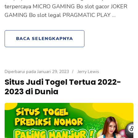
terpercaya MICRO GAMING Bo slot gacor JOKER
GAMING Bo slot legal PRAGMATIC PLAY …
BACA SELENGKAPNYA
Diperbarui pada
Januari 29, 2023
/
Jerry Lewis
Situs Judi Togel Tertua 2022-
2023 di Dunia