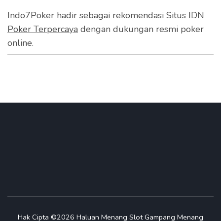
Indo7Poker hadir sebagai rekomendasi
Situs IDN
Poker Terpercaya
dengan dukungan resmi poker
online.
Hak Cipta ©2026
Haluan Menang Slot Gampang Menang