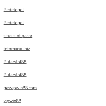
Pedetogel
Pedetogel
situs slot gacor
totomacau.biz
Putarslot88
Putarslot88
gasvipwin88.com
vipwin88