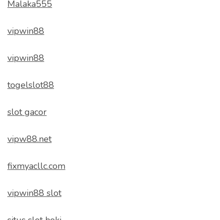
Malaka555
vipwin88
vipwin88
togelslot88
slot gacor
vipw88.net
fixmyacllc.com
vipwin88 slot
situs slot hoki