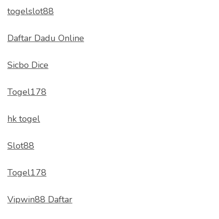
togelslot88
Daftar Dadu Online
Sicbo Dice
Togel178
hk togel
Slot88
Togel178
Vipwin88 Daftar