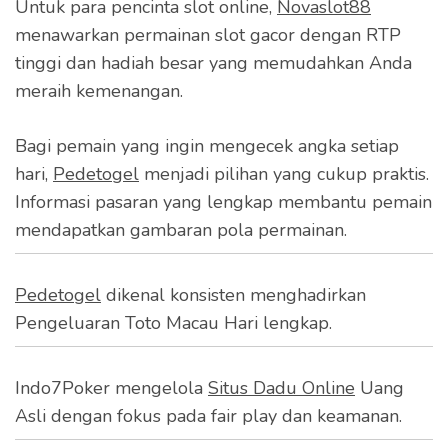
Untuk para pencinta slot online,
Novaslot88
menawarkan permainan slot gacor dengan RTP
tinggi dan hadiah besar yang memudahkan Anda
meraih kemenangan.
Bagi pemain yang ingin mengecek angka setiap
hari,
Pedetogel
menjadi pilihan yang cukup praktis.
Informasi pasaran yang lengkap membantu pemain
mendapatkan gambaran pola permainan.
Pedetogel
dikenal konsisten menghadirkan
Pengeluaran Toto Macau Hari lengkap.
Indo7Poker mengelola
Situs Dadu Online
Uang
Asli dengan fokus pada fair play dan keamanan.