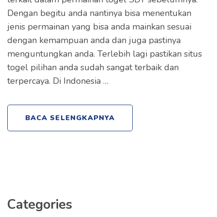
Dengan begitu anda nantinya bisa menentukan
jenis permainan yang bisa anda mainkan sesuai
dengan kemampuan anda dan juga pastinya
menguntungkan anda. Terlebih lagi pastikan situs
togel pilihan anda sudah sangat terbaik dan
terpercaya. Di Indonesia …
BACA SELENGKAPNYA
Categories