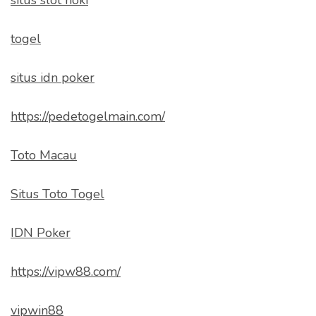
togel
situs idn poker
https://pedetogelmain.com/
Toto Macau
Situs Toto Togel
IDN Poker
https://vipw88.com/
vipwin88