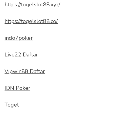
https://togelslot88.xyz/
https://togelslot88.co/
indo7poker
Live22 Daftar
Vipwin88 Daftar
IDN Poker
Togel