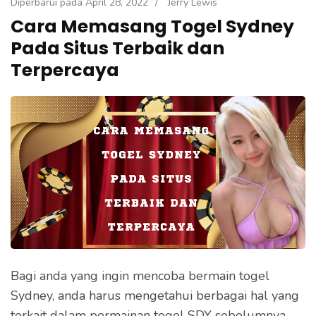
Diperbarui pada
April 28, 2022
/
Jerry Lewis
Cara Memasang Togel Sydney
Pada Situs Terbaik dan
Terpercaya
Bagi anda yang ingin mencoba bermain togel
Sydney, anda harus mengetahui berbagai hal yang
terkait dalam permainan togel SDY sebelumnya.