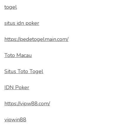
togel
situs idn poker
https://pedetogelmain.com/
Toto Macau
Situs Toto Togel
IDN Poker
https://vipw88.com/
vipwin88