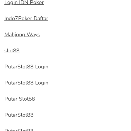
Login IDN Poker
Indo7Poker Daftar
Mahjong Ways
slot88
PutarSlot88 Login
PutarSlot88 Login
Putar Slot88
PutarSlot88
PutarSlot88