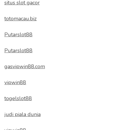
situs slot gacor
totomacau.biz
Putarslot88
Putarslot88
gasvipwin88.com
vipwin88
togelslot88
judi piala dunia