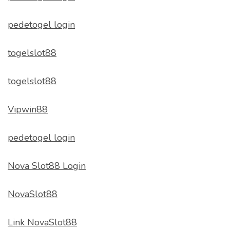
pedetogel login
togelslot88
togelslot88
Vipwin88
pedetogel login
Nova Slot88 Login
NovaSlot88
Link NovaSlot88