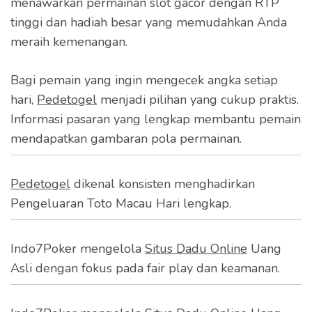
menawarkan permainan slot gacor dengan RTP
tinggi dan hadiah besar yang memudahkan Anda
meraih kemenangan.
Bagi pemain yang ingin mengecek angka setiap
hari,
Pedetogel
menjadi pilihan yang cukup praktis.
Informasi pasaran yang lengkap membantu pemain
mendapatkan gambaran pola permainan.
Pedetogel
dikenal konsisten menghadirkan
Pengeluaran Toto Macau Hari lengkap.
Indo7Poker mengelola
Situs Dadu Online
Uang
Asli dengan fokus pada fair play dan keamanan.