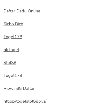
Daftar Dadu Online
Sicbo Dice
Togel178
hk togel
Slot88
Togel178
Vipwin88 Daftar
https://togelslot88.xyz/