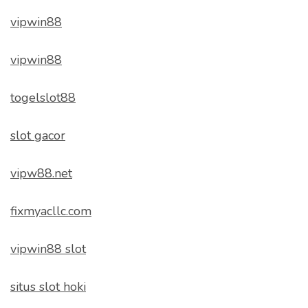
vipwin88
vipwin88
togelslot88
slot gacor
vipw88.net
fixmyacllc.com
vipwin88 slot
situs slot hoki