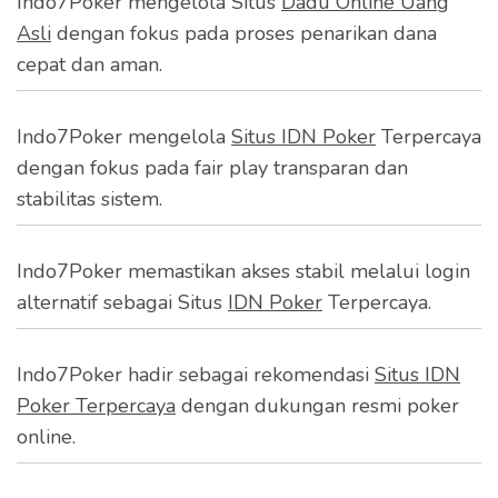
Indo7Poker mengelola Situs
Dadu Online Uang
Asli
dengan fokus pada proses penarikan dana
cepat dan aman.
Indo7Poker mengelola
Situs IDN Poker
Terpercaya
dengan fokus pada fair play transparan dan
stabilitas sistem.
Indo7Poker memastikan akses stabil melalui login
alternatif sebagai Situs
IDN Poker
Terpercaya.
Indo7Poker hadir sebagai rekomendasi
Situs IDN
Poker Terpercaya
dengan dukungan resmi poker
online.