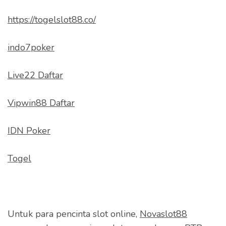
https://togelslot88.co/
indo7poker
Live22 Daftar
Vipwin88 Daftar
IDN Poker
Togel
Untuk para pencinta slot online,
Novaslot88