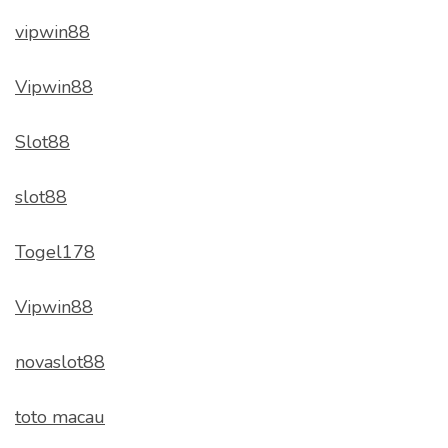
vipwin88
Vipwin88
Slot88
slot88
Togel178
Vipwin88
novaslot88
toto macau