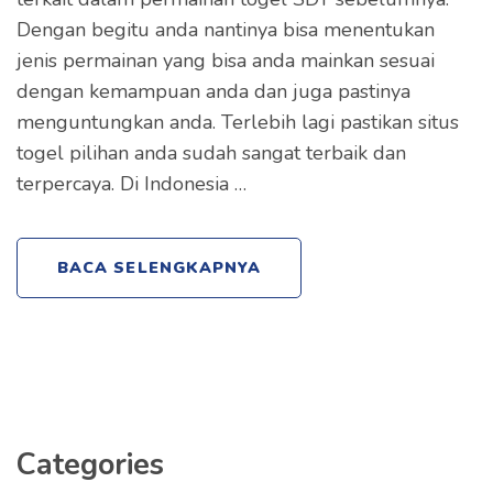
Dengan begitu anda nantinya bisa menentukan
jenis permainan yang bisa anda mainkan sesuai
dengan kemampuan anda dan juga pastinya
menguntungkan anda. Terlebih lagi pastikan situs
togel pilihan anda sudah sangat terbaik dan
terpercaya. Di Indonesia …
BACA SELENGKAPNYA
Categories