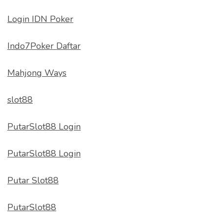
Login IDN Poker
Indo7Poker Daftar
Mahjong Ways
slot88
PutarSlot88 Login
PutarSlot88 Login
Putar Slot88
PutarSlot88