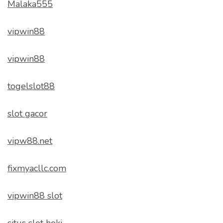
Malaka555
vipwin88
vipwin88
togelslot88
slot gacor
vipw88.net
fixmyacllc.com
vipwin88 slot
situs slot hoki