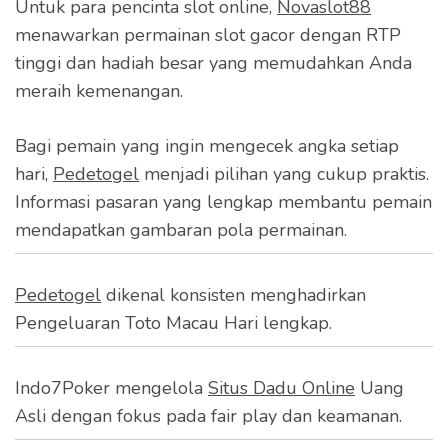
Untuk para pencinta slot online,
Novaslot88
menawarkan permainan slot gacor dengan RTP
tinggi dan hadiah besar yang memudahkan Anda
meraih kemenangan.
Bagi pemain yang ingin mengecek angka setiap
hari,
Pedetogel
menjadi pilihan yang cukup praktis.
Informasi pasaran yang lengkap membantu pemain
mendapatkan gambaran pola permainan.
Pedetogel
dikenal konsisten menghadirkan
Pengeluaran Toto Macau Hari lengkap.
Indo7Poker mengelola
Situs Dadu Online
Uang
Asli dengan fokus pada fair play dan keamanan.