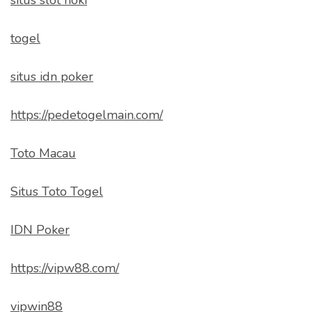
togel
situs idn poker
https://pedetogelmain.com/
Toto Macau
Situs Toto Togel
IDN Poker
https://vipw88.com/
vipwin88